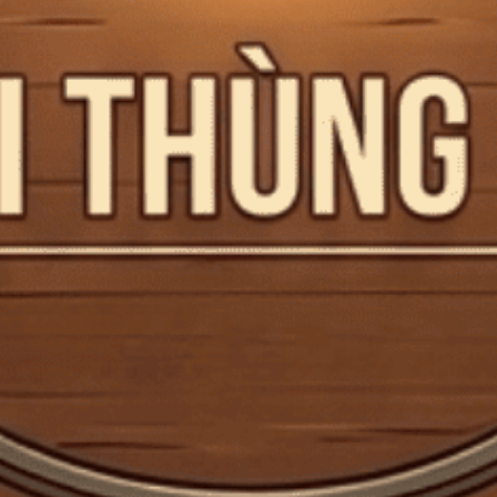
The Macallan Ra Mắt Bộ Sưu Tập Whisky Lấy Cảm Hứng
Từ Trà
The Macallan Ra Mắt Bộ Sưu Tập Whisky Lấy Cảm Hứng Từ Trà
The Macallan, thương hiệu thuộc sở hữu của...
Đăng bởi:
CTG
08/08/2025