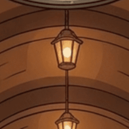
Thị Trường Đấu Giá Scotch Whisky Chứng Kiến 'Sự Điều
Chỉnh Mạnh'
Thị Trường Đấu Giá Scotch Whisky Chứng Kiến 'Sự Điều Chỉnh
Mạnh Mẽ' Các nhà sưu tập giàu có chuyên săn...
Đăng bởi:
CTG
22/07/2025
DANH MỤC SẢN PHẨM
TRANG CHỦ
GIỎ HỘP QUÀ TẾT 2026
RƯỢU MẠNH
RƯỢU VANG