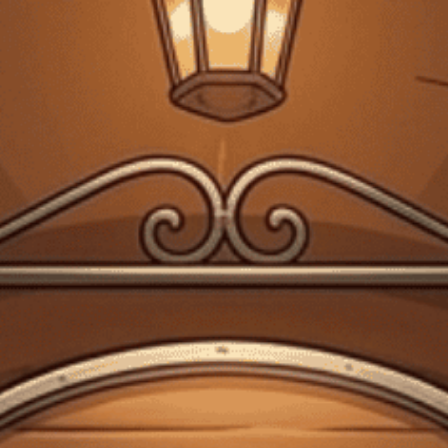
Giấy phép kinh doanh bán lẻ rượu số 299/GP-PKT do Phòng Kinh tế Quận 3
cấp ngày 17/12/2024
Trang chủ
Chia sẻ thông tin về rượu
Rượu Macallan nhập
khẩu
Chia sẻ thông tin về rượu