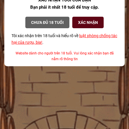
XÁC NHẬN TUỔI CỦA BẠN
Đồ uống phổ biến nhất vào dịp Giáng sinh là
Bạn phải ít nhất 18 tuổi để truy cập.
gì?
08/12/2025
CHƯA ĐỦ 18 TUỔI
XÁC NHẬN
Bí mật về Champagne cho mùa lễ hội từ
Tôi xác nhận trên 18 tuổi và hiểu rõ về
luật phòng chống tác
một Sommelier chuyên nghiệp
hại của rượu, bia!
.
08/12/2025
Website dành cho người trên 18 tuổi. Vui lòng xác nhận bạn đã
Tại sao Teeling là Thương hiệu Whisky của
nắm rõ thông tin
Năm 2025?
08/12/2025
TAGS
ABV là gì
agave
Alsace
ẩm thực kết hợp rượu vang TP.HCM
ảnh hưởng của thời gian ủ đến whisky
Anthocyanin