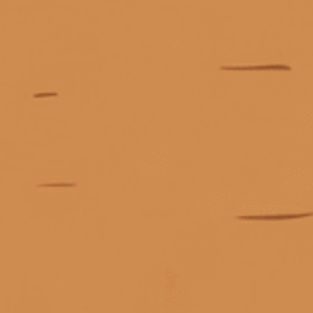
cách giải mã nhãn chai whisky
cách hết mùi rượu
Giấy phép kinh doanh số 0311223087 do Sở Kế hoạch và Đầu tư TP.
cách khử mùi bia rượu sau khi uống
Hồ Chí Minh cấp ngày 07/10/2011.
Giấy phép kinh doanh bán lẻ rượu số 299/GP-PKT do Phòng Kinh tế
cách khử mùi rượu trong hơi thở
Quận 3 cấp ngày 17/12/2024.
cách kiểm tra rượu macallan thật giả
cách làm hết mùi rượu trong người
cách mở chai rượu vang nút gỗ
cách mở nút bần rượu vang
cách mở rượu vang
© Bản quyền thuộc về
Tiệm rượu Cái Thùng Gỗ
cách mở rượu vang bằng chìa khóa
Cung cấp bởi
Sapo
cách mở rượu vang bằng đồ khui
cách mở rượu vang bằng dụng cụ
cách mở rượu vang bằng giày
cách mở rượu vang bằng lửa
Liên hệ