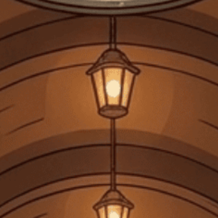
Thị Trường Đấu Giá Scotch Whisky Chứng Kiến 'Sự Điều
Chỉnh Mạnh'
Thị Trường Đấu Giá Scotch Whisky Chứng Kiến 'Sự Điều Chỉnh
Mạnh Mẽ' Các nhà sưu tập giàu có chuyên săn...
Đăng bởi:
CTG
22/07/2025
DANH MỤC SẢN PHẨM
TRANG CHỦ
GIỎ HỘP QUÀ TẾT 2026
RƯỢU MẠNH
RƯỢU VANG