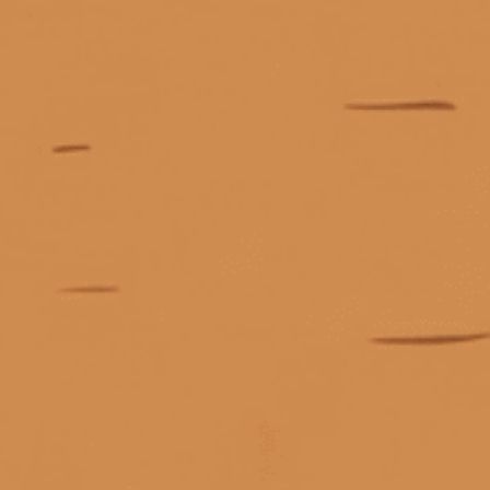
cách giải mã nhãn chai whisky
cách hết mùi rượu
Giấy phép kinh doanh số 0311223087 do Sở Kế hoạch và Đầu tư TP.
cách khử mùi bia rượu sau khi uống
Hồ Chí Minh cấp ngày 07/10/2011.
Giấy phép kinh doanh bán lẻ rượu số 299/GP-PKT do Phòng Kinh tế
cách khử mùi rượu trong hơi thở
Quận 3 cấp ngày 17/12/2024.
cách kiểm tra rượu macallan thật giả
cách làm hết mùi rượu trong người
cách mở chai rượu vang nút gỗ
cách mở nút bần rượu vang
cách mở rượu vang
© Bản quyền thuộc về
Tiệm rượu Cái Thùng Gỗ
cách mở rượu vang bằng chìa khóa
Cung cấp bởi
Sapo
cách mở rượu vang bằng đồ khui
cách mở rượu vang bằng dụng cụ
cách mở rượu vang bằng giày
cách mở rượu vang bằng lửa
Liên hệ