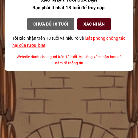
XÁC NHẬN TUỔI CỦA BẠN
Đồ uống phổ biến nhất vào dịp Giáng sinh là
Bạn phải ít nhất 18 tuổi để truy cập.
gì?
08/12/2025
CHƯA ĐỦ 18 TUỔI
XÁC NHẬN
Bí mật về Champagne cho mùa lễ hội từ
Tôi xác nhận trên 18 tuổi và hiểu rõ về
luật phòng chống tác
một Sommelier chuyên nghiệp
hại của rượu, bia!
.
08/12/2025
Website dành cho người trên 18 tuổi. Vui lòng xác nhận bạn đã
Tại sao Teeling là Thương hiệu Whisky của
nắm rõ thông tin
Năm 2025?
08/12/2025
TAGS
ABV là gì
agave
Alsace
ẩm thực kết hợp rượu vang TP.HCM
ảnh hưởng của thời gian ủ đến whisky
Anthocyanin