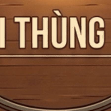
Scotch Whisky Hân Hoan Với Thỏa Thuận Thương Mại
Lịch Sử Anh - Ấn Độ
Ngành Scotch Whisky Hân Hoan Với Thỏa Thuận Thương Mại
Lịch Sử Anh - Ấn Độ Chính phủ Anh dự đoán...
Đăng bởi:
CTG
26/07/2025