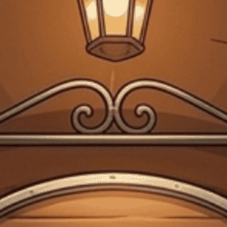
Giấy phép kinh doanh bán lẻ rượu số 299/GP-PKT do Phòng Kinh tế Quận 3
cấp ngày 17/12/2024
Trang chủ
Chia sẻ thông tin về rượu
Single malt Scotch
whisky
Chia sẻ thông tin về rượu