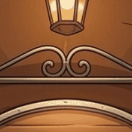
FREESHIP VẬN CHUYỂN KHI ĐẶT QUA WEBSITE
Trang chủ
Vang Ý
VANG Ý
Tiệm rượu Cái Thùng Gỗ
là một thương hiệu rượu độc đáo, nổi bật
với sự kết hợp hoàn hảo giữa nguyên liệu tự nhiên và nghệ thuật chế
tác tinh tế. Mỗi sản phẩm của
Tiệm rượu Cái Thùng Gỗ
không chỉ
đơn thuần là rượu, mà còn là một trải nghiệm cảm xúc, gợi nhớ đến
những khoảnh khắc đáng nhớ trong cuộc sống. Chúng tôi chú trọng
vào việc sử dụng các thành phần cao cấp, mang đến những hương vị
thanh lịch và quyến rũ, tạo nên những ly rượu đặc biệt cho những dịp
đặc biệt.