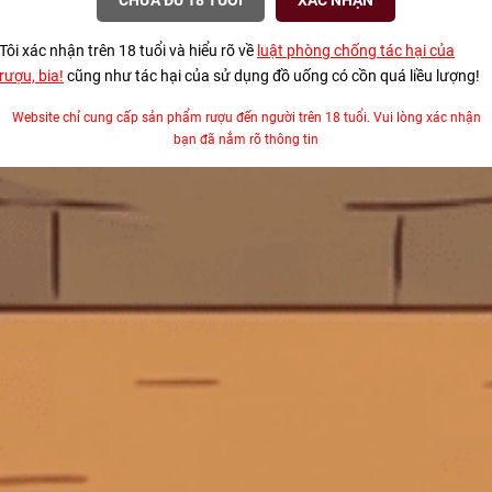
CHƯA ĐỦ 18 TUỔI
XÁC NHẬN
Tôi xác nhận trên 18 tuổi và hiểu rõ về
luật phòng chống tác hại của
rượu, bia!
cũng như tác hại của sử dụng đồ uống có cồn quá liều lượng!
Website chỉ cung cấp sản phẩm rượu đến người trên 18 tuổi. Vui lòng xác nhận
bạn đã nắm rõ thông tin