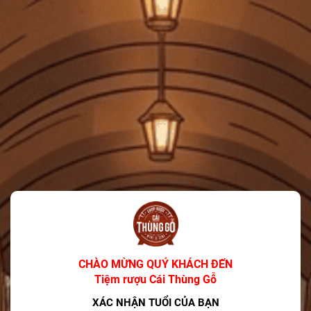
RƯỢU PHA CHẾ
BIA
PHỤ KIỆN
QUÀ TẶNG
TIN TỨC
LIÊN HỆ
TIN KHUYẾN MÃI
Glenfiddich Hé Lộ Diện Mạo Mới Mang Đậm
Tính Di Sản Và Đương Đại
06/03/2026
7 Xu hướng Rượu mạnh (Spirits) Chính của
Năm 2025
CHÀO MỪNG QUÝ KHÁCH ĐẾN
12/12/2025
Tiệm rượu Cái Thùng Gỗ
XÁC NHẬN TUỔI CỦA BẠN
Đồ uống phổ biến nhất vào dịp Giáng sinh là