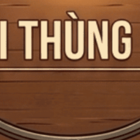
Top thương hiệu rượu mùi bán chạy nhất Brand
Champions
Top thương hiệu rượu mùi bán chạy nhất Brand Champions Nhờ
các sáng tạo hương vị mới và chiến dịch quảng...
Đăng bởi:
CTG
16/07/2025