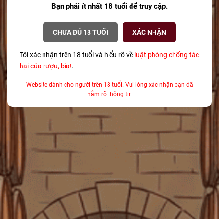
Bạn phải ít nhất 18 tuổi để truy cập.
gì?
08/12/2025
CHƯA ĐỦ 18 TUỔI
XÁC NHẬN
Bí mật về Champagne cho mùa lễ hội từ
một Sommelier chuyên nghiệp
Tôi xác nhận trên 18 tuổi và hiểu rõ về
luật phòng chống tác
08/12/2025
hại của rượu, bia!
.
Website dành cho người trên 18 tuổi. Vui lòng xác nhận bạn đã
Tại sao Teeling là Thương hiệu Whisky của
nắm rõ thông tin
Năm 2025?
08/12/2025
TAGS
ABV là gì
agave
Alsace
ẩm thực kết hợp rượu vang TP.HCM
ảnh hưởng của thời gian ủ đến whisky
Anthocyanin