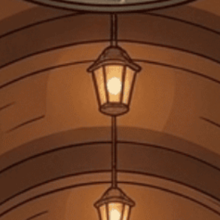
Kahlua: Rượu Pha Chế Thông Dụng
Trong thế giới của các loại rượu pha chế, Kahlúa là một cái tên
không thể thiếu, một loại rượu mùi...
Đăng bởi:
CTG
20/06/2025
DANH MỤC SẢN PHẨM
TRANG CHỦ
GIỎ HỘP QUÀ TẾT 2026
RƯỢU MẠNH
RƯỢU VANG