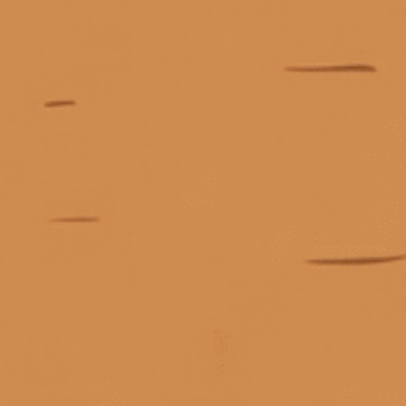
cách giải mã nhãn chai whisky
cách hết mùi rượu
Giấy phép kinh doanh số 0311223087 do Sở Kế hoạch và Đầu tư TP.
cách khử mùi bia rượu sau khi uống
Hồ Chí Minh cấp ngày 07/10/2011.
Giấy phép kinh doanh bán lẻ rượu số 299/GP-PKT do Phòng Kinh tế
cách khử mùi rượu trong hơi thở
Quận 3 cấp ngày 17/12/2024.
cách kiểm tra rượu macallan thật giả
cách làm hết mùi rượu trong người
cách mở chai rượu vang nút gỗ
cách mở nút bần rượu vang
cách mở rượu vang
© Bản quyền thuộc về
Tiệm rượu Cái Thùng Gỗ
cách mở rượu vang bằng chìa khóa
Cung cấp bởi
Sapo
cách mở rượu vang bằng đồ khui
cách mở rượu vang bằng dụng cụ
cách mở rượu vang bằng giày
cách mở rượu vang bằng lửa
Liên hệ
cách mở rượu vang bằng tay
cách mở rượu vang chile