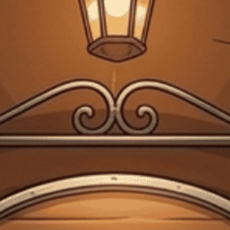
Giấy phép kinh doanh bán lẻ rượu số 299/GP-PKT do Phòng Kinh tế Quận 3
cấp ngày 17/12/2024
Trang chủ
Chia sẻ thông tin về rượu
Kahlua rượu pha chế
Chia sẻ thông tin về rượu