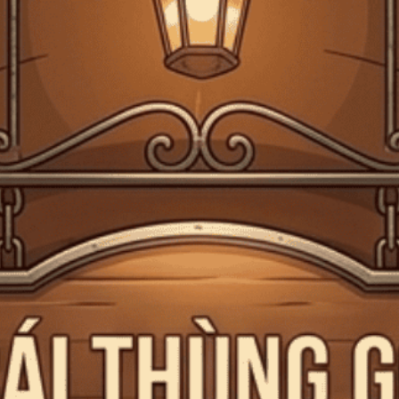
Giấy phép kinh doanh bán lẻ rượu số 299/GP-PKT do Phòng Kinh tế Quận 3
cấp ngày 17/12/2024
Trang chủ
Hộp Rượu Tết
HỘP RƯỢU TẾT
Tiệm rượu Cái Thùng Gỗ
là một thương hiệu rượu độc đáo, nổi bật
với sự kết hợp hoàn hảo giữa nguyên liệu tự nhiên và nghệ thuật chế
tác tinh tế. Mỗi sản phẩm của
Tiệm rượu Cái Thùng Gỗ
không chỉ
đơn thuần là rượu, mà còn là một trải nghiệm cảm xúc, gợi nhớ đến
những khoảnh khắc đáng nhớ trong cuộc sống. Chúng tôi chú trọng
vào việc sử dụng các thành phần cao cấp, mang đến những hương vị
thanh lịch và quyến rũ, tạo nên những ly rượu đặc biệt cho những dịp
đặc biệt.