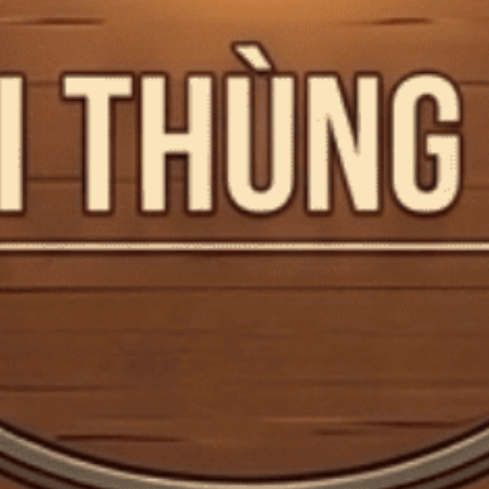
Quà Tết Tặng Sếp Hợp Phong Thủy
Mỗi dịp tết đến xuân về, ngoài quà tặng cho bố mẹ, bạn bè, khách
hàng hai bên ta nên...
Đăng bởi:
CTG
22/03/2025