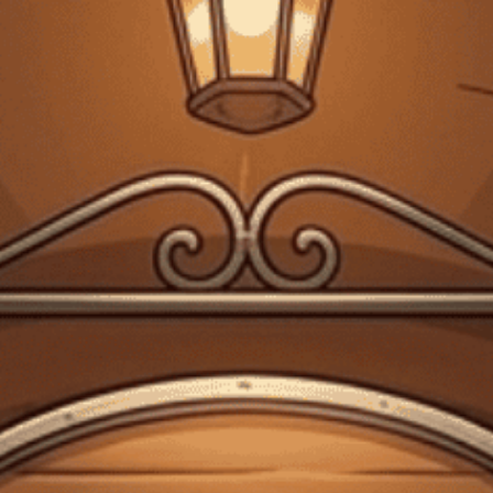
Giấy phép kinh doanh bán lẻ rượu số 299/GP-PKT do Phòng Kinh tế Quận 3
cấp ngày 17/12/2024
Trang chủ
Chia sẻ thông tin về rượu
cách pha chế rượu
vodka
Chia sẻ thông tin về rượu