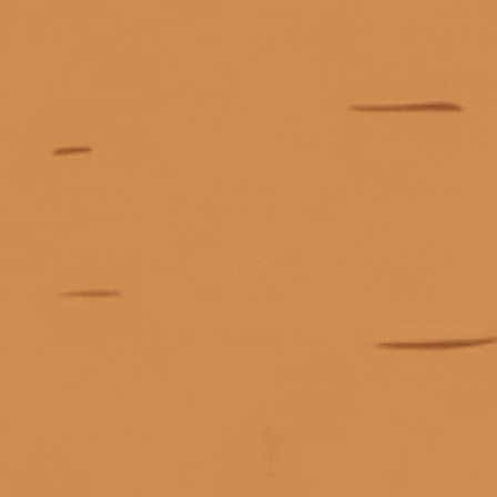
cách giải mã nhãn chai whisky
cách hết mùi rượu
Giấy phép kinh doanh số 0311223087 do Sở Kế hoạch và Đầu tư TP.
cách khử mùi bia rượu sau khi uống
Hồ Chí Minh cấp ngày 07/10/2011.
Giấy phép kinh doanh bán lẻ rượu số 299/GP-PKT do Phòng Kinh tế
cách khử mùi rượu trong hơi thở
Quận 3 cấp ngày 17/12/2024.
cách kiểm tra rượu macallan thật giả
cách làm hết mùi rượu trong người
cách mở chai rượu vang nút gỗ
cách mở nút bần rượu vang
cách mở rượu vang
© Bản quyền thuộc về
Tiệm rượu Cái Thùng Gỗ
cách mở rượu vang bằng chìa khóa
Cung cấp bởi
Sapo
cách mở rượu vang bằng đồ khui
cách mở rượu vang bằng dụng cụ
cách mở rượu vang bằng giày
cách mở rượu vang bằng lửa
Liên hệ