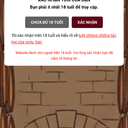
XÁC NHẬN TUỔI CỦA BẠN
Đồ uống phổ biến nhất vào dịp Giáng sinh là
Bạn phải ít nhất 18 tuổi để truy cập.
gì?
08/12/2025
CHƯA ĐỦ 18 TUỔI
XÁC NHẬN
Bí mật về Champagne cho mùa lễ hội từ
Tôi xác nhận trên 18 tuổi và hiểu rõ về
luật phòng chống tác
một Sommelier chuyên nghiệp
hại của rượu, bia!
.
08/12/2025
Website dành cho người trên 18 tuổi. Vui lòng xác nhận bạn đã
Tại sao Teeling là Thương hiệu Whisky của
nắm rõ thông tin
Năm 2025?
08/12/2025
TAGS
ABV là gì
agave
Alsace
ẩm thực kết hợp rượu vang TP.HCM
ảnh hưởng của thời gian ủ đến whisky
Anthocyanin