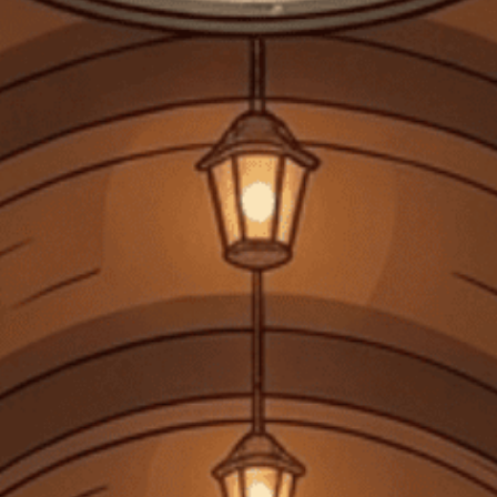
Rượu Vodka Beluga: Quà Tặng Tết Cao Cấp
Rượu vodka luôn là mối bận tâm lớn trong các dịp tết Nguyên Đán,
có hàng ngàn loại rượu và...
Đăng bởi:
CTG
22/03/2025
DANH MỤC SẢN PHẨM
TRANG CHỦ
GIỎ HỘP QUÀ TẾT 2026
RƯỢU MẠNH
RƯỢU VANG