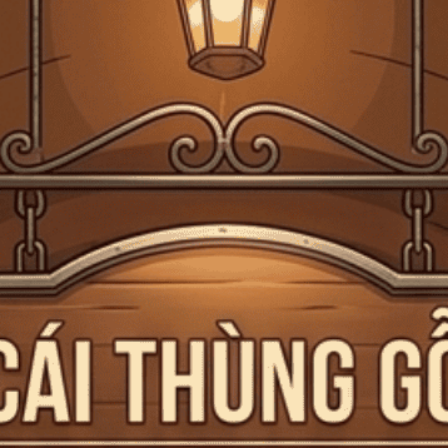
Giấy phép kinh doanh bán lẻ rượu số 299/GP-PKT do Phòng Kinh tế Quận 3
cấp ngày 17/12/2024
Trang chủ
Vang Úc
VANG ÚC
Tiệm rượu Cái Thùng Gỗ
là một thương hiệu rượu độc đáo, nổi bật
với sự kết hợp hoàn hảo giữa nguyên liệu tự nhiên và nghệ thuật chế
tác tinh tế. Mỗi sản phẩm của
Tiệm rượu Cái Thùng Gỗ
không chỉ
đơn thuần là rượu, mà còn là một trải nghiệm cảm xúc, gợi nhớ đến
những khoảnh khắc đáng nhớ trong cuộc sống. Chúng tôi chú trọng
vào việc sử dụng các thành phần cao cấp, mang đến những hương vị
thanh lịch và quyến rũ, tạo nên những ly rượu đặc biệt cho những dịp
đặc biệt.
Mã giảm giá: