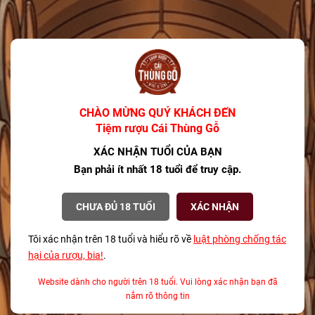
CHÀO MỪNG QUÝ KHÁCH ĐẾN
Tiệm rượu Cái Thùng Gỗ
XÁC NHẬN TUỔI CỦA BẠN
Bạn phải ít nhất 18 tuổi để truy cập.
CHƯA ĐỦ 18 TUỔI
XÁC NHẬN
Tôi xác nhận trên 18 tuổi và hiểu rõ về
luật phòng chống tác
hại của rượu, bia!
.
Website dành cho người trên 18 tuổi. Vui lòng xác nhận bạn đã
nắm rõ thông tin