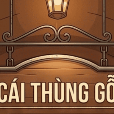
Giấy phép kinh doanh bán lẻ rượu số 299/GP-PKT do Phòng Kinh tế Quận 3
cấp ngày 17/12/2024
Trang chủ
Liên hệ
TIỆM RƯỢU CÁI THÙNG GỖ
Địa chỉ:
369 Hai Bà Trưng, P. Xuân Hòa, TP. Hồ Chí Minh
Hotline:
0903 50 47 45
Email:
tech.ctggroup@gmail.com
LIÊN HỆ VỚI CHÚNG TÔI