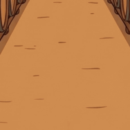
KẾT NỐI CHÚNG TÔI
Giấy phép kinh doanh số 0311223087 do Sở Kế hoạch và Đầu tư TP.
Hồ Chí Minh cấp ngày 07/10/2011.
Giấy phép kinh doanh bán lẻ rượu số 299/GP-PKT do Phòng Kinh tế
Quận 3 cấp ngày 17/12/2024.
Liên hệ