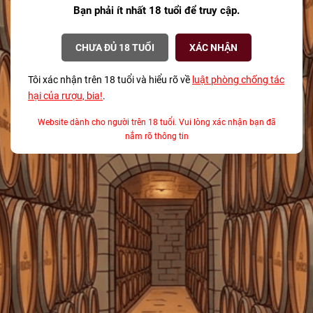
Bạn phải ít nhất 18 tuổi để truy cập.
SẢN PHẨM CAO CẤP
HÀNG CHẤT LƯỢNG
GIA
+1500 loại sản phẩm cao cấp đến
Chất lượng luôn được kiểm tra
Giao h
tay người tiêu dùng
nghiêm ngặt từ đầu vào
CHƯA ĐỦ 18 TUỔI
XÁC NHẬN
Tôi xác nhận trên 18 tuổi và hiểu rõ về
luật phòng chống tác
hại của rượu, bia!
.
Website dành cho người trên 18 tuổi. Vui lòng xác nhận bạn đã
nắm rõ thông tin
CÔNG TY TNHH MTV CÁI THÙNG GỖ
Địa chỉ:
369 Hai Bà Trưng, P. Xuân Hòa, TP. Hồ Chí Minh
Điện thoại:
0903 50 47 45
Email:
tech.ctggroup@gmail.com
CHÍNH SÁCH
HƯỚNG DẪN
HỖ TRỢ THANH TOÁN