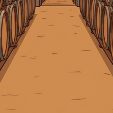
KẾT NỐI CHÚNG TÔI
Giấy phép kinh doanh số 0311223087 do Sở Kế hoạch và Đầu tư TP.
Hồ Chí Minh cấp ngày 07/10/2011.
Giấy phép kinh doanh bán lẻ rượu số 299/GP-PKT do Phòng Kinh tế
Quận 3 cấp ngày 17/12/2024.
Liên hệ