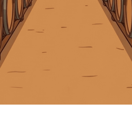
Giấy phép kinh doanh số 0311223087 do Sở Kế hoạch và Đầu tư TP.
Hồ Chí Minh cấp ngày 07/10/2011.
Giấy phép kinh doanh bán lẻ rượu số 299/GP-PKT do Phòng Kinh tế
Quận 3 cấp ngày 17/12/2024.
Liên hệ
© Bản quyền thuộc về
Tiệm rượu Cái Thùng Gỗ
Cung cấp bởi
Sapo
Trang chủ
Rượu mạnh
Rượu vang
Rượu pha chế
Tài khoản