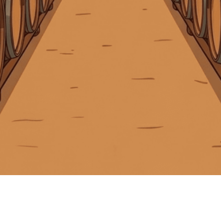
Giấy phép kinh doanh số 0311223087 do Sở Kế hoạch và Đầu tư TP.
Hồ Chí Minh cấp ngày 07/10/2011.
Giấy phép kinh doanh bán lẻ rượu số 299/GP-PKT do Phòng Kinh tế
Quận 3 cấp ngày 17/12/2024.
Liên hệ
© Bản quyền thuộc về
Tiệm rượu Cái Thùng Gỗ
Cung cấp bởi
Sapo
Trang chủ
Rượu mạnh
Rượu vang
Rượu pha chế
Tài khoản