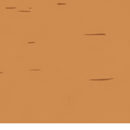
KẾT NỐI CHÚNG TÔI
Giấy phép kinh doanh số 0311223087 do Sở Kế hoạch và Đầu tư TP.
Hồ Chí Minh cấp ngày 07/10/2011.
Giấy phép kinh doanh bán lẻ rượu số 299/GP-PKT do Phòng Kinh tế
Quận 3 cấp ngày 17/12/2024.
Liên hệ
© Bản quyền thuộc về
Tiệm rượu Cái Thùng Gỗ
Cung cấp bởi
Sapo
Trang chủ
Rượu mạnh
Rượu vang
Rượu pha chế
Tài khoản