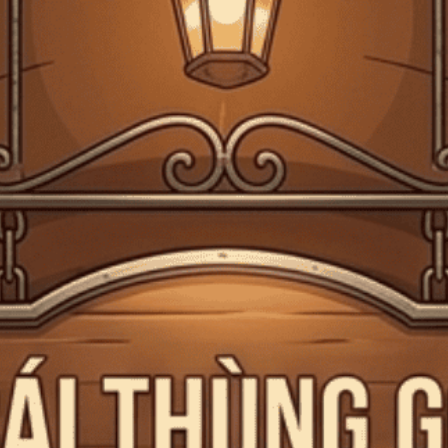
Giấy phép kinh doanh bán lẻ rượu số 299/GP-PKT do Phòng Kinh tế Quận 3
cấp ngày 17/12/2024
Trang chủ
Johnnie Walker
JOHNNIE WALKER
Tiệm rượu Cái Thùng Gỗ
là một thương hiệu rượu độc đáo, nổi bật
với sự kết hợp hoàn hảo giữa nguyên liệu tự nhiên và nghệ thuật chế
tác tinh tế. Mỗi sản phẩm của
Tiệm rượu Cái Thùng Gỗ
không chỉ
đơn thuần là rượu, mà còn là một trải nghiệm cảm xúc, gợi nhớ đến
những khoảnh khắc đáng nhớ trong cuộc sống. Chúng tôi chú trọng
vào việc sử dụng các thành phần cao cấp, mang đến những hương vị
thanh lịch và quyến rũ, tạo nên những ly rượu đặc biệt cho những dịp
đặc biệt.