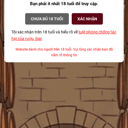
Bạn phải ít nhất 18 tuổi để truy cập.
gì?
08/12/2025
CHƯA ĐỦ 18 TUỔI
XÁC NHẬN
Bí mật về Champagne cho mùa lễ hội từ
một Sommelier chuyên nghiệp
Tôi xác nhận trên 18 tuổi và hiểu rõ về
luật phòng chống tác
08/12/2025
hại của rượu, bia!
.
Website dành cho người trên 18 tuổi. Vui lòng xác nhận bạn đã
Tại sao Teeling là Thương hiệu Whisky của
nắm rõ thông tin
Năm 2025?
08/12/2025
TAGS
Aberlour 53 năm
Aberlour A’Bunadh
Aberlour A'bunadh
Aberlour Whisky
Absolut phiên bản giới hạn