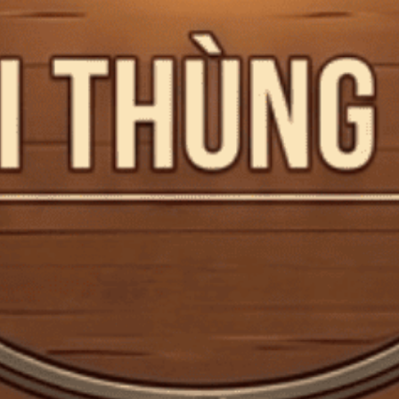
Những dòng rượu vang trắng tuyệt vời của nước Ý: Hơn
cả Pinot Grigio
Những dòng rượu vang trắng tuyệt vời của nước Ý Hãy bước ra
khỏi cái bóng của những chai Chardonnay béo...
Đăng bởi:
CTG
12/12/2025