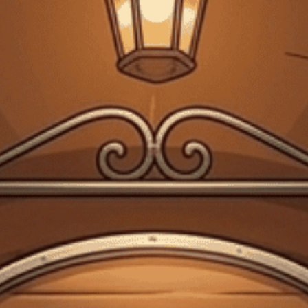
Giấy phép kinh doanh bán lẻ rượu số 299/GP-PKT do Phòng Kinh tế Quận 3
cấp ngày 17/12/2024
Trang chủ
Kiến thức về rượu
cách làm rượu vang trắng
Kiến thức về rượu