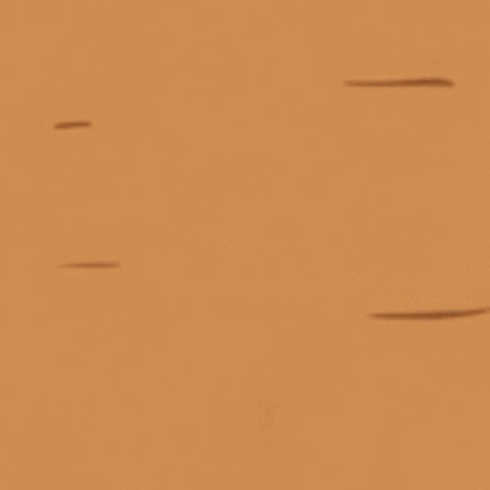
Bushmills Original
Cabernet Sauvignon
Giấy phép kinh doanh số 0311223087 do Sở Kế hoạch và Đầu tư TP.
Hồ Chí Minh cấp ngày 07/10/2011.
Các Cấp Bậc Chất Lượng Trong Phân Loại Rượu Vang
Giấy phép kinh doanh bán lẻ rượu số 299/GP-PKT do Phòng Kinh tế
các dòng rượu johnnie walker
các loại bourbon
Quận 3 cấp ngày 17/12/2024.
Các loại Bourbon dễ uống
Các loại Cask Strength Whisky nổi tiếng
các loại gin ngon
Các loại gin phổ biến
các loại rượu gin
các loại rượu jack daniels
các loại rượu johnnie walker
© Bản quyền thuộc về
Tiệm rượu Cái Thùng Gỗ
các loại rượu mạnh
các loại rượu mạnh giá cao
Cung cấp bởi
Sapo
các loại rượu mạnh hiếm
Các loại rượu mạnh nổi tiếng
các loại rượu mạnh nổi tiếng.
các loại rượu nhập khẩu phổ biến
các loại rượu remy martin
các loại rượu tequila
Liên hệ
các loại rượu vang
Các loại rượu vang đỏ