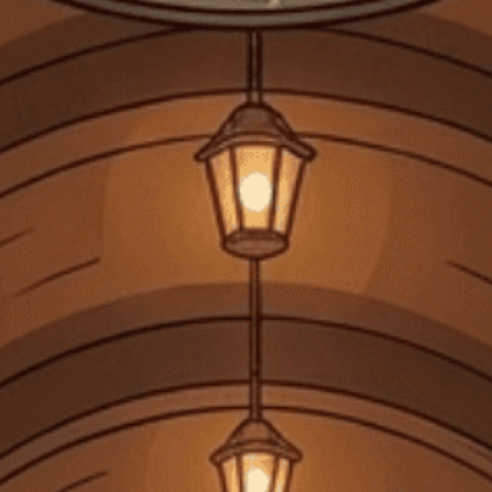
Màu Sắc Của Rượu Vang: Đến Từ Đâu?
Bạn biết rằng rượu vang chủ yếu có ba màu sắc riêng biệt: trắng,
đỏ và rosé (hồng). Nhưng bạn...
Đăng bởi:
CTG
27/08/2025
DANH MỤC SẢN PHẨM
TRANG CHỦ
GIỎ HỘP QUÀ TẾT 2026
RƯỢU MẠNH
RƯỢU VANG