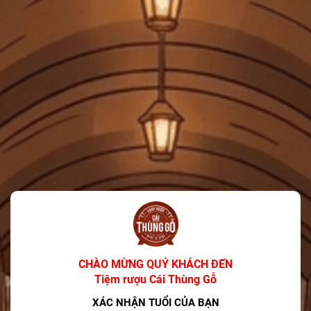
RƯỢU PHA CHẾ
BIA
PHỤ KIỆN
QUÀ TẶNG
TIN TỨC
LIÊN HỆ
TIN KHUYẾN MÃI
Glenfiddich Hé Lộ Diện Mạo Mới Mang Đậm
Tính Di Sản Và Đương Đại
06/03/2026
7 Xu hướng Rượu mạnh (Spirits) Chính của
Năm 2025
CHÀO MỪNG QUÝ KHÁCH ĐẾN
12/12/2025
Tiệm rượu Cái Thùng Gỗ
XÁC NHẬN TUỔI CỦA BẠN
Đồ uống phổ biến nhất vào dịp Giáng sinh là