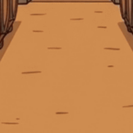
bảo quản rượu vang sau khi mở
Barbarian FC Cognac
Địa chỉ:
369 Hai Bà Trưng, P. Xuân Hòa, TP. Hồ Chí Minh
Bee Friendly
Beefeater Gin
Beluga Noble Vodka
Điện thoại:
0903 50 47 45
Email:
tech.ctggroup@gmail.com
Björn Frantzén
Blended Malt Scotch Whisky
CHÍNH SÁCH
Blended malt whisky
Blended Scotch whisky
blended whisky
blended whisky là gì
blender scotch
HƯỚNG DẪN
Bộ quà tặng whisky
Bộ sưu tập Hennessy 12 con giáp
HỖ TRỢ THANH TOÁN
Bombay Sapphire Gin
Borg Vodka
bourbon
Bourbon cho người mới bắt đầu
Bourbon có gì đặc biệt
Bourbon Maker's Mark
Bowmore
Bowmore 12
Bowmore Islay
Bowmore Whisky
brandy hảo hạng
KẾT NỐI CHÚNG TÔI
brandy nhập khẩu
Brandy Pháp
brandy và Cognac
Brown-Forman
Bruichladdich
Buffalo Trace Antique Collection
Bunnahabhain