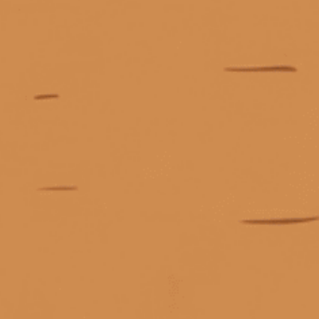
Bushmills Original
Cabernet Sauvignon
Giấy phép kinh doanh số 0311223087 do Sở Kế hoạch và Đầu tư TP.
Hồ Chí Minh cấp ngày 07/10/2011.
Các Cấp Bậc Chất Lượng Trong Phân Loại Rượu Vang
Giấy phép kinh doanh bán lẻ rượu số 299/GP-PKT do Phòng Kinh tế
các dòng rượu johnnie walker
các loại bourbon
Quận 3 cấp ngày 17/12/2024.
Các loại Bourbon dễ uống
Các loại Cask Strength Whisky nổi tiếng
các loại gin ngon
Các loại gin phổ biến
các loại rượu gin
các loại rượu jack daniels
các loại rượu johnnie walker
© Bản quyền thuộc về
Tiệm rượu Cái Thùng Gỗ
các loại rượu mạnh
các loại rượu mạnh giá cao
Cung cấp bởi
Sapo
các loại rượu mạnh hiếm
Các loại rượu mạnh nổi tiếng
các loại rượu mạnh nổi tiếng.
các loại rượu nhập khẩu phổ biến
các loại rượu remy martin
các loại rượu tequila
Liên hệ
các loại rượu vang
Các loại rượu vang đỏ