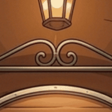
FREESHIP VẬN CHUYỂN KHI ĐẶT QUA WEBSITE
Trang chủ
Kiến thức về rượu
rượu sữa baileys vị nào ngon
nhất
Kiến thức về rượu