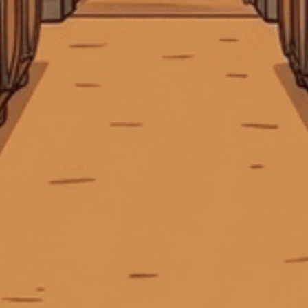
bảo quản rượu vang sau khi mở
Barbarian FC Cognac
Địa chỉ:
369 Hai Bà Trưng, P. Xuân Hòa, TP. Hồ Chí Minh
Bee Friendly
Beefeater Gin
Beluga Noble Vodka
Điện thoại:
0903 50 47 45
Email:
tech.ctggroup@gmail.com
Björn Frantzén
Blended Malt Scotch Whisky
CHÍNH SÁCH
Blended malt whisky
Blended Scotch whisky
blended whisky
blended whisky là gì
blender scotch
HƯỚNG DẪN
Bộ quà tặng whisky
Bộ sưu tập Hennessy 12 con giáp
HỖ TRỢ THANH TOÁN
Bombay Sapphire Gin
Borg Vodka
bourbon
Bourbon cho người mới bắt đầu
Bourbon có gì đặc biệt
Bourbon Maker's Mark
Bowmore
Bowmore 12
Bowmore Islay
Bowmore Whisky
brandy hảo hạng
KẾT NỐI CHÚNG TÔI
brandy nhập khẩu
Brandy Pháp
brandy và Cognac
Brown-Forman
Bruichladdich
Buffalo Trace Antique Collection
Bunnahabhain