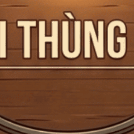
Rượu Sữa Baileys vị nào ngon nhất?
Nhắc đến rượu mùi sữa, Baileys gần như là cái tên đầu tiên và
cũng là biểu tượng không thể...
Đăng bởi:
CTG
20/06/2025