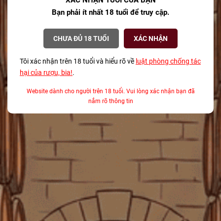
XÁC NHẬN TUỔI CỦA BẠN
gì?
Bạn phải ít nhất 18 tuổi để truy cập.
08/12/2025
CHƯA ĐỦ 18 TUỔI
XÁC NHẬN
Bí mật về Champagne cho mùa lễ hội từ
một Sommelier chuyên nghiệp
Tôi xác nhận trên 18 tuổi và hiểu rõ về
luật phòng chống tác
08/12/2025
hại của rượu, bia!
.
Tại sao Teeling là Thương hiệu Whisky của
Website dành cho người trên 18 tuổi. Vui lòng xác nhận bạn đã
Năm 2025?
nắm rõ thông tin
08/12/2025
TAGS
Aberlour 53 năm
Aberlour A’Bunadh
Aberlour A'bunadh
Aberlour Whisky
Absolut phiên bản giới hạn