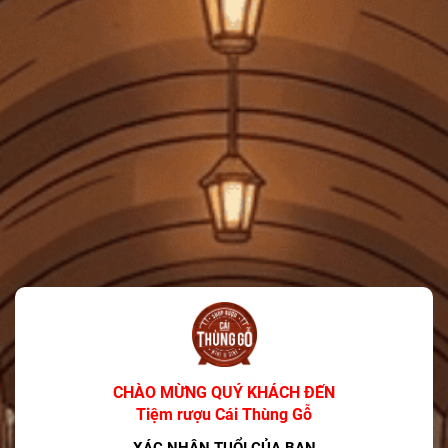
RƯỢU PHA CHẾ
BIA
PHỤ KIỆN
QUÀ TẶNG
TIN TỨC
LIÊN HỆ
TIN KHUYẾN MÃI
Glenfiddich Hé Lộ Diện Mạo Mới Mang Đậm
Tính Di Sản Và Đương Đại
06/03/2026
7 Xu hướng Rượu mạnh (Spirits) Chính của
Năm 2025
CHÀO MỪNG QUÝ KHÁCH ĐẾN
12/12/2025
Tiệm rượu Cái Thùng Gỗ
Đồ uống phổ biến nhất vào dịp Giáng sinh là