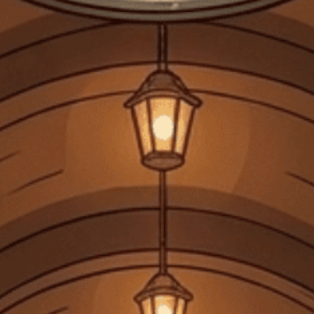
Rượu Sữa Baileys: Giá, Các Vị, Cách Pha Chế
Khi những giai điệu ngọt ngào của cuộc sống cất lên, người ta
thường tìm đến một thức uống có...
Đăng bởi:
CTG
24/03/2025
DANH MỤC SẢN PHẨM
TRANG CHỦ
GIỎ HỘP QUÀ TẾT 2026
RƯỢU MẠNH
RƯỢU VANG