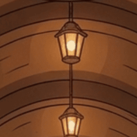
BIA
PHỤ KIỆN
QUÀ TẶNG
TIN TỨC
LIÊN HỆ
TIN KHUYẾN MÃI
Glenfiddich Hé Lộ Diện Mạo Mới Mang Đậm
Tính Di Sản Và Đương Đại
06/03/2026
7 Xu hướng Rượu mạnh (Spirits) Chính của
Năm 2025
12/12/2025
Đồ uống phổ biến nhất vào dịp Giáng sinh là