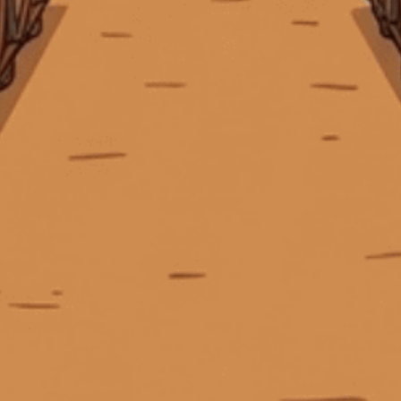
Bushmills Original
Cabernet Sauvignon
Giấy phép kinh doanh số 0311223087 do Sở Kế hoạch và Đầu tư TP.
Hồ Chí Minh cấp ngày 07/10/2011.
Các Cấp Bậc Chất Lượng Trong Phân Loại Rượu Vang
Giấy phép kinh doanh bán lẻ rượu số 299/GP-PKT do Phòng Kinh tế
các dòng rượu johnnie walker
các loại bourbon
Quận 3 cấp ngày 17/12/2024.
Các loại Bourbon dễ uống
Các loại Cask Strength Whisky nổi tiếng
các loại gin ngon
Các loại gin phổ biến
các loại rượu gin
các loại rượu jack daniels
các loại rượu johnnie walker
© Bản quyền thuộc về
Tiệm rượu Cái Thùng Gỗ
các loại rượu mạnh
các loại rượu mạnh giá cao
Cung cấp bởi
Sapo
các loại rượu mạnh hiếm
Các loại rượu mạnh nổi tiếng
các loại rượu mạnh nổi tiếng.
các loại rượu nhập khẩu phổ biến
các loại rượu remy martin
các loại rượu tequila
các loại rượu vang
Các loại rượu vang đỏ