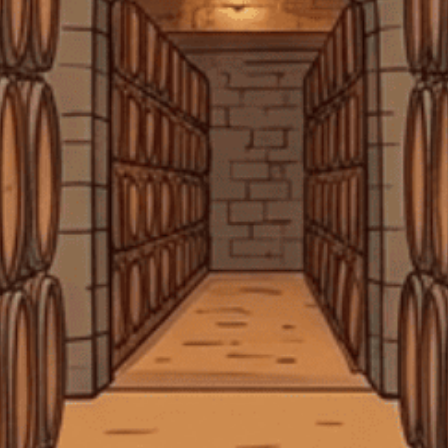
bảo quản rượu vang sau khi mở
Barbarian FC Cognac
Địa chỉ:
369 Hai Bà Trưng, P. Xuân Hòa, TP. Hồ Chí Minh
Bee Friendly
Beefeater Gin
Beluga Noble Vodka
Điện thoại:
0903 50 47 45
Email:
tech.ctggroup@gmail.com
Björn Frantzén
Blended Malt Scotch Whisky
CHÍNH SÁCH
Blended malt whisky
Blended Scotch whisky
blended whisky
blended whisky là gì
blender scotch
HƯỚNG DẪN
Bộ quà tặng whisky
Bộ sưu tập Hennessy 12 con giáp
HỖ TRỢ THANH TOÁN
Bombay Sapphire Gin
Borg Vodka
bourbon
Bourbon cho người mới bắt đầu
Bourbon có gì đặc biệt
Bourbon Maker's Mark
Bowmore
Bowmore 12
Bowmore Islay
Bowmore Whisky
brandy hảo hạng
KẾT NỐI CHÚNG TÔI
brandy nhập khẩu
Brandy Pháp
brandy và Cognac
Brown-Forman
Bruichladdich
Buffalo Trace Antique Collection
Bunnahabhain