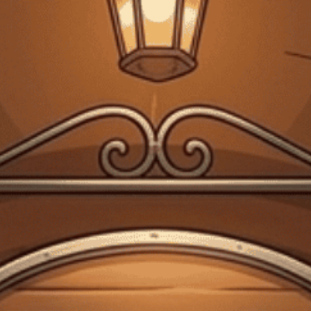
Giấy phép kinh doanh bán lẻ rượu số 299/GP-PKT do Phòng Kinh tế Quận 3
cấp ngày 17/12/2024
Trang chủ
Kiến thức về rượu
Distillers One of One
Kiến thức về rượu