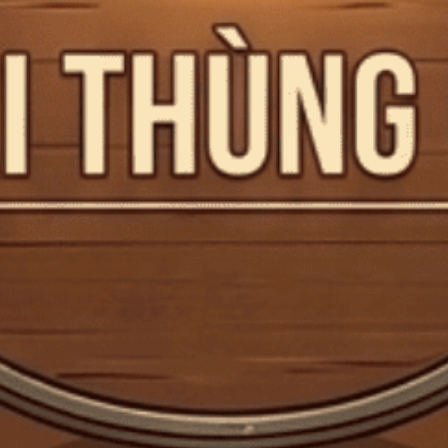
Chivas Brothers Hé Lộ Hai Tuyệt Tác Whisky Cho Buổi
Đấu Giá Distillers One of One 2025
Chivas Brothers Hé Lộ Hai Tuyệt Tác Whisky Cho Buổi Đấu Giá
Distillers One of One 2025 Nhánh Scotch whisky của...
Đăng bởi:
CTG
23/10/2025
DANH MỤC SẢN PHẨM
TRANG CHỦ
GIỎ HỘP QUÀ TẾT 2026
RƯỢU MẠNH
RƯỢU VANG
RƯỢU PHA CHẾ