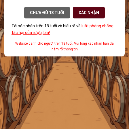
CHƯA ĐỦ 18 TUỔI
XÁC NHẬN
Tôi xác nhận trên 18 tuổi và hiểu rõ về
luật phòng chống
tác hại của rượu, bia!
.
Website dành cho người trên 18 tuổi. Vui lòng xác nhận bạn đã
nắm rõ thông tin
Liên hệ
Kiến thức về rượu
Trang chủ
Rượu mạnh
Rượu vang
Rượu pha chế
Tài khoản