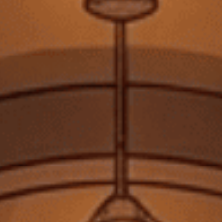
Bacardi Gold Rượu Pha Chế Thông Dụng
3. Rượu Bacardi Carta Negra Black
Đây là dòng rượu có hương vị phong phú, sở hữu màu vàng hổ phách
đậm, hương thơm ngọt ngào của mật mía, caramel và mùi trái cây
nhiệt đới. Nổi bật là những nốt hương của cam thảo và vani. Hương
vị beo béo của caramel, vị ngọt ngọt của trái cây hòa quyện cùng mùi