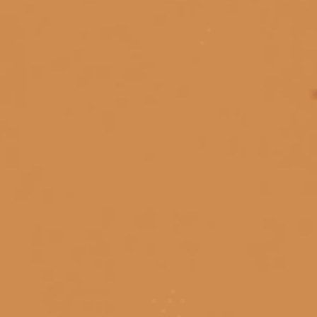
HỖ TRỢ THANH TOÁN
các vùng rượu vang Pháp (Bordeaux
các yếu tố tác động giá
cách bảo quản rượu baileys
cách bảo quản rượu mortlach
cách bảo quản rượu vang
cách bảo quản rượu vang đỏ
Cách chọn rượu mạnh
KẾT NỐI CHÚNG TÔI
cách chọn rượu vang chile
cách đọc nhãn chai rượu whisky
cách giải mã nhãn chai whisky
cách hết mùi rượu
Giấy phép kinh doanh số 0311223087 do Sở Kế hoạch và Đầu tư TP.
cách khử mùi bia rượu sau khi uống
Hồ Chí Minh cấp ngày 07/10/2011.
Giấy phép kinh doanh bán lẻ rượu số 299/GP-PKT do Phòng Kinh tế
cách khử mùi rượu trong hơi thở
Quận 3 cấp ngày 17/12/2024.
cách kiểm tra rượu macallan thật giả
cách làm hết mùi rượu trong người
cách mở chai rượu vang nút gỗ