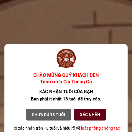
CHÀO MỪNG QUÝ KHÁCH ĐẾN
Tiệm rượu Cái Thùng Gỗ
Rượu Bacardi Anejo Cuatro 4 Năm
XÁC NHẬN TUỔI CỦA BẠN
Nơi Uy Tín Mua Rượu Tại Thành Phố Hồ Chí
Bạn phải ít nhất 18 tuổi để truy cập.
Minh
Một trong những lý do khiến một bữa tiệc trở nên hấp dẫn là những
CHƯA ĐỦ 18 TUỔI
XÁC NHẬN
chai rượu thơm ngon. Nếu bạn đang tìm kiếm một nơi uy tín chuyên
cung cấp đa dạng các mẫu rượu tại Thành Phố Hồ Chí Minh, thì địa
Tôi xác nhận trên 18 tuổi và hiểu rõ về
luật phòng chống tác