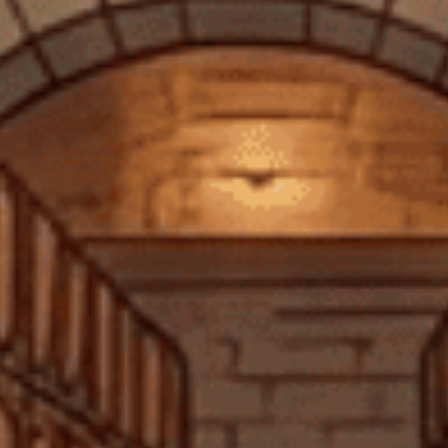
Glenfiddich Hé Lộ Diện Mạo Mới Mang Đậm Tính Di Sản
Và Đương Đại
Glenfiddich Hé Lộ Diện Mạo Mới Mang Đậm Tính Di Sản Và Đương
Đại William Grant & Sons vừa chính thức...
Đăng bởi:
CTG
06/03/2026