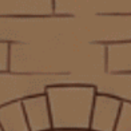
Viết bình luận của bạn
Gửi thông tin
TIN TỨC LIÊN QUAN