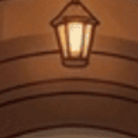
Rượu Bacardi Carta Negra Black
4. Rượu Bacardi Anejo Cuatro 4 Năm
Rượu được pha trộn các thùng ủ rượu có độ tuổi thấp nhất là 4 năm
dưới cái nắng cái gió của vùng Caribe (Caribbean). Vì vậy, đã làm nổi
bật lên hương vị mạnh mẽ, hấp dẫn mà dòng rượu này mang lại.