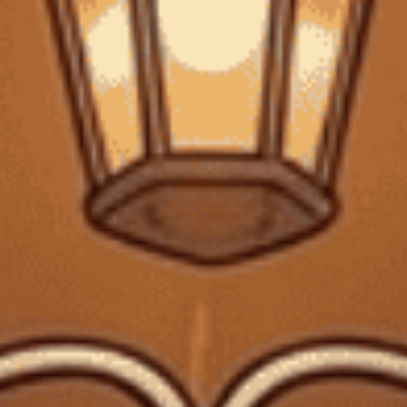
FREESHIP VẬN CHUYỂN KHI ĐẶT QUA WEBSITE
Trang chủ
Chia sẻ thông tin về rượu
Rượu Bacardi: Giá, Các
Loại, Mua Ở Đâu
Rượu Bacardi: Giá, Các Loại, Mua Ở
Đâu
Thứ Hai, 24/03/2025
CTG
Nội dung bài viết
Rượu Bacardi là rượu gì ?
Xuất xứ của rượu Bacardi
Giá tiền của một chai rượu Bacardi khoảng bao nhiêu ?
Các loại rượu Bacardi