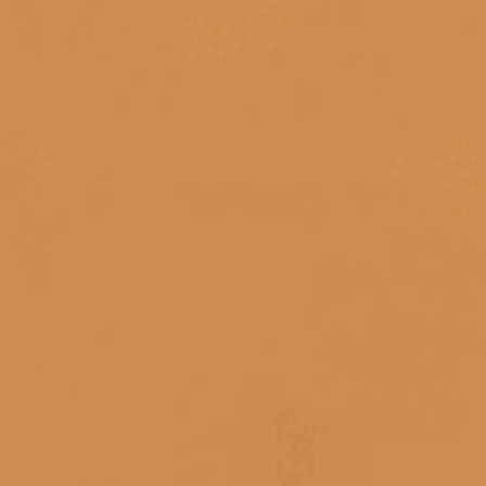
cách mở nút bần rượu vang
cách mở rượu vang
© Bản quyền thuộc về
Tiệm rượu Cái Thùng Gỗ
cách mở rượu vang bằng chìa khóa
Cung cấp bởi
Sapo
cách mở rượu vang bằng đồ khui
cách mở rượu vang bằng dụng cụ
cách mở rượu vang bằng giày
cách mở rượu vang bằng lửa
cách mở rượu vang bằng tay
cách mở rượu vang chile
cách mở rượu vang không cần dụng cụ
cách mở rượu vang không có đồ khui
cách nhận biết rượu giả
cách pha chế bailey với coca
cách pha chế baileys với cà phê
cách pha chế rượu malibu
cách pha chế rượu sữa baileys
cách pha chế rượu vodka
cách pha chế với bailey
cách pha rượu vodka với 7up