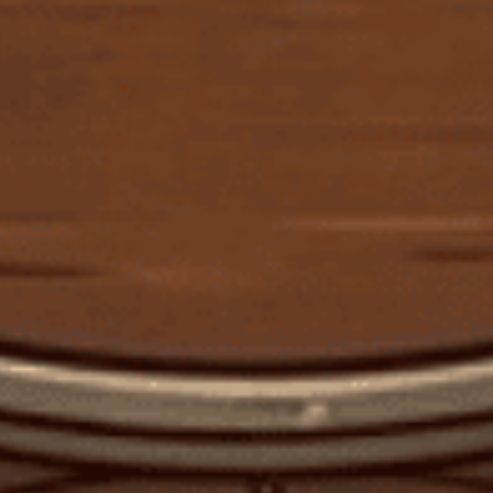
Các chai rượu Bacardi mà bạn nên thưởng thức
1. Bacardi Superior Rượu Pha Chế Thông Dụng
Được sử dụng bằng phương pháp lọc bằng than gỗ, sau quá trình
chưng cất rượu được ủ trong các thùng gỗ. Sau khi các quá trình
được hoàn thiện, cho ra loại rượu thanh, tươi mát, mùi dịu nhẹ khiến
người uống phải bất ngờ bởi hương vị vô cùng ấn tượng.