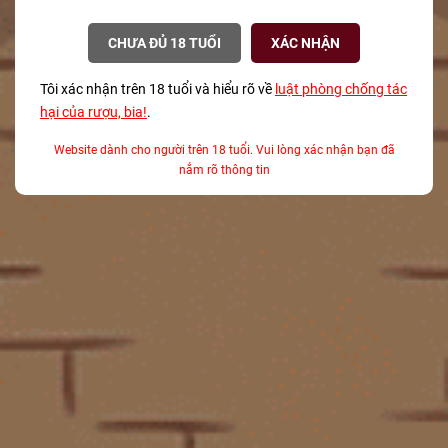
Từ khóa:
giỏ quà tết sang trọng
mua rượu tết ở đâu
CHƯA ĐỦ 18 TUỔI
XÁC NHẬN
rượu vang biếu sếp
rượu vang ngon
Tôi xác nhận trên 18 tuổi và hiểu rõ về
luật phòng chống tác
Chia sẻ
hại của rượu, bia!
.
Website dành cho người trên 18 tuổi. Vui lòng xác nhận bạn đã
Viết bình luận của bạn
nắm rõ thông tin