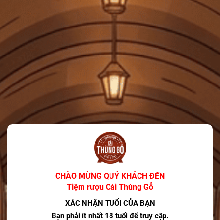
Đồ uống phổ biến nhất vào dịp Giáng sinh là
gì?
08/12/2025
Bí mật về Champagne cho mùa lễ hội từ
một Sommelier chuyên nghiệp
08/12/2025
Tại sao Teeling là Thương hiệu Whisky của
Năm 2025?
08/12/2025
TAGS
CHÀO MỪNG QUÝ KHÁCH ĐẾN
Aberlour 53 năm
Aberlour A’Bunadh
Tiệm rượu Cái Thùng Gỗ
Aberlour A'bunadh
Aberlour Whisky
XÁC NHẬN TUỔI CỦA BẠN
Absolut phiên bản giới hạn
Bạn phải ít nhất 18 tuổi để truy cập.