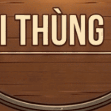
10 Chai Rượu Cognac Đắt Nhất Thế Giới
Cognac là loại rượu đến từ vùng Cognac của Pháp – một trong
những loại rượu nổi tiếng và là...
Đăng bởi:
CTG
22/03/2025
1
2
DANH MỤC SẢN PHẨM
TRANG CHỦ
GIỎ HỘP QUÀ TẾT 2026
RƯỢU MẠNH
RƯỢU VANG