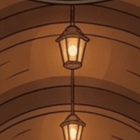
RƯỢU PHA CHẾ
BIA
PHỤ KIỆN
QUÀ TẶNG
TIN TỨC
LIÊN HỆ
TIN KHUYẾN MÃI
Glenfiddich Hé Lộ Diện Mạo Mới Mang Đậm
Tính Di Sản Và Đương Đại
06/03/2026
7 Xu hướng Rượu mạnh (Spirits) Chính của
Năm 2025
12/12/2025