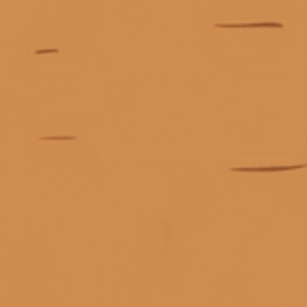
các loại rượu vang
Các loại rượu vang đỏ
các loại rượu vang đỏ phổ biến
các loại rượu vang trắng ngon
Các loại thùng ủ Kavalan
các loại whisky dưới 2 triệu
Các loại whisky Nhật nổi tiếng Whisky Yamazaki 12
Các phong cách gin
Các phong cách gin phổ biến
cách bảo quản rượu baileys
Cách bảo quản rượu vang
cách bảo quản rượu vang đỏ
cách bảo quản rượu vang sau khi mở
cách check rượu jagermeister
Cách chọn rượu mạnh
cách chọn rượu nhập khẩu chính hãng
Liên hệ
Cách chọn rượu vang đỏ
cách chọn rượu vang ngon
cách chọn whisky
cách dùng ly vang
Trang chủ
Rượu mạnh
Rượu vang
Rượu pha chế
Tài khoản