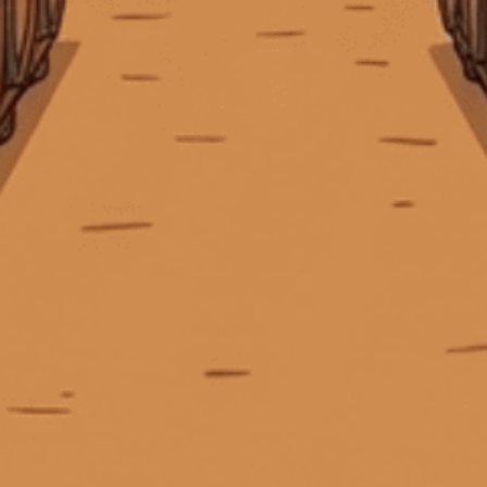
Bushmills Original
Cabernet Sauvignon
Giấy phép kinh doanh số 0311223087 do Sở Kế hoạch và Đầu tư TP.
Hồ Chí Minh cấp ngày 07/10/2011.
Các Cấp Bậc Chất Lượng Trong Phân Loại Rượu Vang
Giấy phép kinh doanh bán lẻ rượu số 299/GP-PKT do Phòng Kinh tế
các dòng rượu johnnie walker
các loại bourbon
Quận 3 cấp ngày 17/12/2024.
Các loại Bourbon dễ uống
Các loại Cask Strength Whisky nổi tiếng
các loại gin ngon
Các loại gin phổ biến
các loại rượu gin
các loại rượu jack daniels
các loại rượu johnnie walker
© Bản quyền thuộc về
Tiệm rượu Cái Thùng Gỗ
các loại rượu mạnh
các loại rượu mạnh giá cao
Cung cấp bởi
Sapo
các loại rượu mạnh hiếm
Các loại rượu mạnh nổi tiếng
các loại rượu mạnh nổi tiếng.
các loại rượu nhập khẩu phổ biến
các loại rượu remy martin
các loại rượu tequila