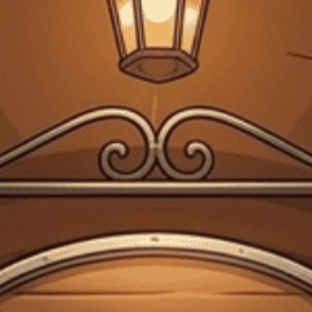
FREESHIP VẬN CHUYỂN KHI ĐẶT QUA WEBSITE
Trang chủ
Kiến thức về rượu
rượu vang ngon
Kiến thức về rượu