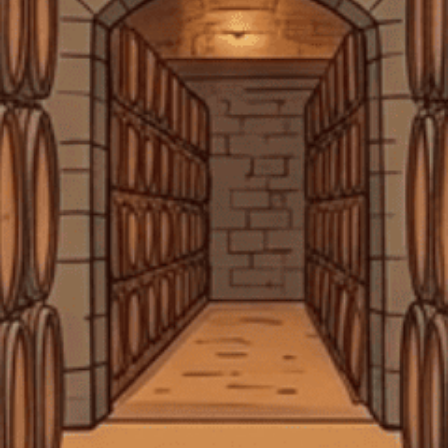
CÔNG TY TNHH MTV CÁI THÙNG GỖ
bảo quản rượu vang sau khi mở
Barbarian FC Cognac
Địa chỉ:
369 Hai Bà Trưng, P. Xuân Hòa, TP. Hồ Chí Minh
Bee Friendly
Beefeater Gin
Beluga Noble Vodka
Điện thoại:
0903 50 47 45
Email:
tech.ctggroup@gmail.com
Björn Frantzén
Blended Malt Scotch Whisky
CHÍNH SÁCH
Blended malt whisky
Blended Scotch whisky
blended whisky
blended whisky là gì
blender scotch
HƯỚNG DẪN
Bộ quà tặng whisky
Bộ sưu tập Hennessy 12 con giáp
HỖ TRỢ THANH TOÁN
Bombay Sapphire Gin
Borg Vodka
bourbon
Bourbon cho người mới bắt đầu
Bourbon có gì đặc biệt
Bourbon Maker's Mark
Bowmore
Bowmore 12
Bowmore Islay
Bowmore Whisky
brandy hảo hạng
KẾT NỐI CHÚNG TÔI
brandy nhập khẩu
Brandy Pháp
brandy và Cognac
Brown-Forman
Bruichladdich
Buffalo Trace Antique Collection
Bunnahabhain