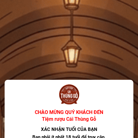
FREESHIP
Giảm 25k phí vận chuyển cho đơn hàng trên 100k
Lưu mã
HSD: 31/12/2025
Tiệm rượu Cái Thùng Gỗ
Người Theo Dõi: 3.6k
Liên kết Facebook
Xem shop ngay
MÔ TẢ SẢN PHẨM
×
Nội dung sản phẩm đang cập nhật.
CHÀO MỪNG QUÝ KHÁCH ĐẾN
Tiệm rượu Cái Thùng Gỗ
XÁC NHẬN TUỔI CỦA BẠN
CÓ THỂ BẠN THÍCH
Bạn phải ít nhất 18 tuổi để truy cập.