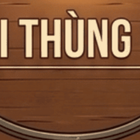
Mã giảm giá:
Ngày hết hạn:
Điều kiện:
Copy mã và nhập mã ở trang
THANH TOÁN
bạn nhé!
Rượu Soju Hàn Quốc Good Day
Pineapple Vị Khóm VN 360ml G
Mã:
CTG000826
Tình trạng:
Còn hàng