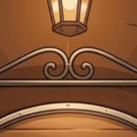
Giấy phép kinh doanh bán lẻ rượu số 299/GP-PKT do Phòng Kinh tế Quận 3
cấp ngày 17/12/2024
Trang chủ
Rượu Soju Hàn Quốc
Rượu Soju Hàn Quốc Good
Day Pineapple Vị Khóm VN 360ml G