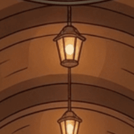
NHÀ SẢN XUẤT
LOẠI SẢN PHẨM
XUẤT XỨ
GOOD DAY
SOJU
HÀN QUỐC
THỂ TÍCH
360 ML
55.000₫
60.000₫
- 8%
Số lượng:
-
+
Thêm vào giỏ
Mua ngay
Không dùng cho phụ nữ mang thai, người dưới 18 tuổi. Không
uống rượu trước và trong khi lái xe.
Chia sẻ