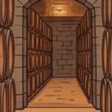
SẢN PHẨM LIÊN QUAN
- 8%
- 8%
Oppa
Good Day
Rượu Soju Hàn Quốc Oppa
Rượu Soju Hàn Quốc Good
Watermelon Vị Dưa Hấu
Day Strawberry Vị Dâu
360ml G
360ml G
60.000₫
60.000₫
65.000₫
65.000₫
Xem thêm
Xem thêm