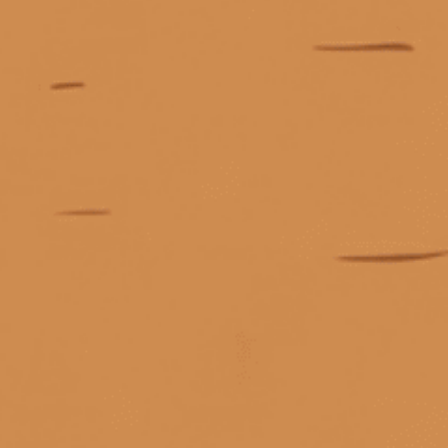
KẾT NỐI CHÚNG TÔI
Giấy phép kinh doanh số 0311223087 do Sở Kế hoạch và Đầu tư TP.
Hồ Chí Minh cấp ngày 07/10/2011.
Giấy phép kinh doanh bán lẻ rượu số 299/GP-PKT do Phòng Kinh tế
Quận 3 cấp ngày 17/12/2024.
Mua ngay
© Bản quyền thuộc về
Tiệm rượu Cái Thùng Gỗ