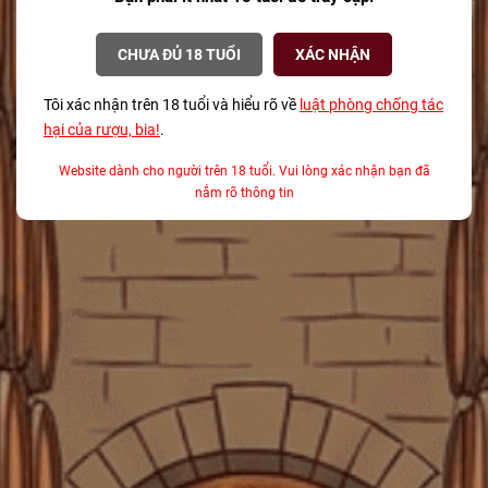
Rượu Vang Đỏ Pháp Le Grand Noir Les Reserves
CHƯA ĐỦ 18 TUỔI
XÁC NHẬN
750ml G
940.000₫
1.045.000₫
Tôi xác nhận trên 18 tuổi và hiểu rõ về
luật phòng chống tác
hại của rượu, bia!
.
Rượu Vang Đỏ Tây Ban Nha Castillo De Monseran
'30 Year Old Vines' Garnacha Red 750ml G
Website dành cho người trên 18 tuổi. Vui lòng xác nhận bạn đã
750.000₫
nắm rõ thông tin
Rượu Whisky Mỹ Jim Beam Apple Smooth 700ml
G
430.000₫
500.000₫
Rượu Vang Đỏ Pháp Chateau Du Pin Bordeaux
AOC 2022 750ml G
390.000₫
435.000₫