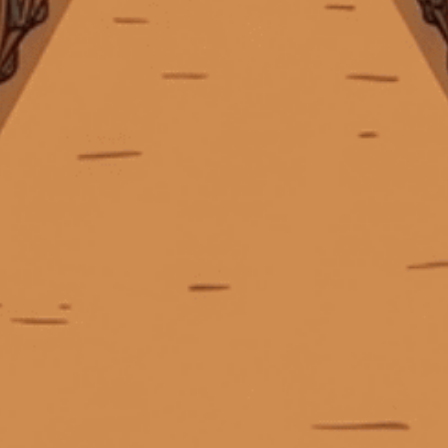
CÔNG TY TNHH MTV CÁI THÙNG GỖ
Địa chỉ:
369 Hai Bà Trưng, P. Xuân Hòa, TP. Hồ Chí Minh
Điện thoại:
0903 50 47 45
Email:
tech.ctggroup@gmail.com
CHÍNH SÁCH
HƯỚNG DẪN
HỖ TRỢ THANH TOÁN