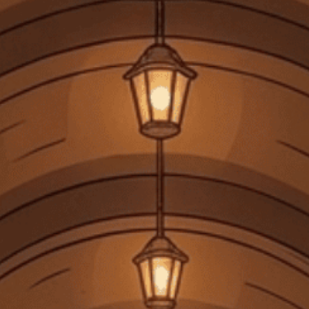
ĐANG CẬP NHẬT
PHỤ KIỆN
90.000₫
Số lượng:
-
+
Thêm vào giỏ
Mua ngay
Không dùng cho phụ nữ mang thai, người dưới 18 tuổi. Không
uống rượu trước và trong khi lái xe.
Chia sẻ
FREESHIP
Giảm 25k phí vận chuyển cho đơn hàng trên 100k
Lưu mã
HSD: 31/12/2025