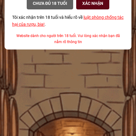
1.045.000₫
CHƯA ĐỦ 18 TUỔI
XÁC NHẬN
Rượu Vang Đỏ Tây Ban Nha Castillo De Monseran
Tôi xác nhận trên 18 tuổi và hiểu rõ về
luật phòng chống tác
'30 Year Old Vines' Garnacha Red 750ml G
hại của rượu, bia!
.
750.000₫
Website dành cho người trên 18 tuổi. Vui lòng xác nhận bạn đã
nắm rõ thông tin
Rượu Whisky Mỹ Jim Beam Apple Smooth 700ml
G
430.000₫
500.000₫
Rượu Vang Đỏ Pháp Chateau Du Pin Bordeaux
AOC 2022 750ml G
390.000₫
435.000₫
SẢN PHẨM LIÊN QUAN