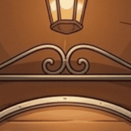
Giấy phép kinh doanh bán lẻ rượu số 299/GP-PKT do Phòng Kinh tế Quận 3
cấp ngày 17/12/2024
Trang chủ
Hộp Đựng Vang
Phụ kiện Hộp Giấy Đựng Vang 1
Chai