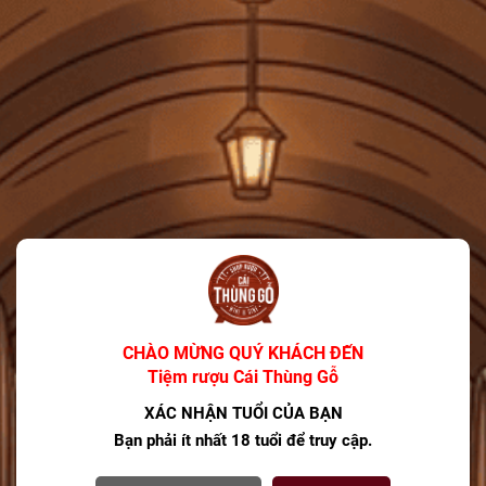
Tiệm rượu Cái Thùng Gỗ
Người Theo Dõi: 3.6k
Liên kết Facebook
Xem shop ngay
MÔ TẢ SẢN PHẨM
×
Nội dung sản phẩm đang cập nhật.
CHÀO MỪNG QUÝ KHÁCH ĐẾN
Tiệm rượu Cái Thùng Gỗ
CÓ THỂ BẠN THÍCH
XÁC NHẬN TUỔI CỦA BẠN
Bạn phải ít nhất 18 tuổi để truy cập.
Rượu Vang Đỏ Pháp Le Grand Noir Les Reserves
750ml G
940.000₫