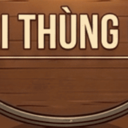
Mã giảm giá:
Ngày hết hạn:
Điều kiện:
Copy mã và nhập mã ở trang
THANH TOÁN
bạn nhé!
Phụ kiện Hộp Giấy Đựng Vang 1 Chai
Mã:
PK0011
Tình trạng:
Còn hàng
NHÀ SẢN XUẤT
LOẠI SẢN PHẨM