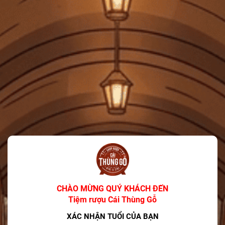
FREESHIP
Giảm 25k phí vận chuyển cho đơn hàng trên 100k
Lưu mã
HSD: 31/12/2025
Tiệm rượu Cái Thùng Gỗ
Người Theo Dõi: 3.6k
Liên kết Facebook
Xem shop ngay
MÔ TẢ SẢN PHẨM
×
Nội dung sản phẩm đang cập nhật.
CHÀO MỪNG QUÝ KHÁCH ĐẾN
Tiệm rượu Cái Thùng Gỗ
XÁC NHẬN TUỔI CỦA BẠN
CÓ THỂ BẠN THÍCH