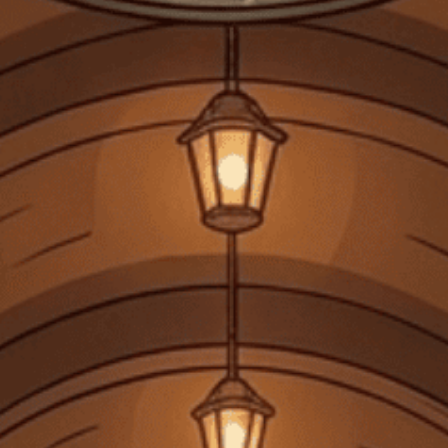
NHÀ SẢN XUẤT
LOẠI SẢN PHẨM
XUẤT XỨ
SINGLETON
HỘP QUÀ
SCOTLAND
THỂ TÍCH
750 ML
3.400.000₫
Số lượng:
-
+
Thêm vào giỏ
Mua ngay
Không dùng cho phụ nữ mang thai, người dưới 18 tuổi. Không
uống rượu trước và trong khi lái xe.
Chia sẻ