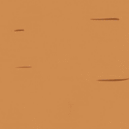
KẾT NỐI CHÚNG TÔI
Giấy phép kinh doanh số 0311223087 do Sở Kế hoạch và Đầu tư TP.
Hồ Chí Minh cấp ngày 07/10/2011.
Giấy phép kinh doanh bán lẻ rượu số 299/GP-PKT do Phòng Kinh tế
Quận 3 cấp ngày 17/12/2024.
Mua ngay