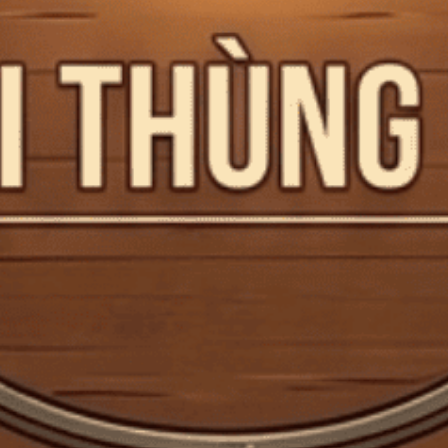
Mã giảm giá:
Ngày hết hạn:
Điều kiện:
Copy mã và nhập mã ở trang
THANH TOÁN
bạn nhé!
Hộp Quà Rượu The Singleton 18 hộp
quà ngửa 750ml G
Mã:
CTG000658
Tình trạng:
Còn hàng