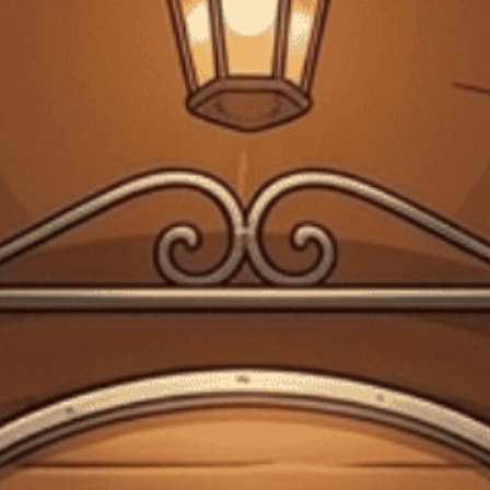
Giấy phép kinh doanh bán lẻ rượu số 299/GP-PKT do Phòng Kinh tế Quận 3
cấp ngày 17/12/2024
Trang chủ
Hộp Rượu Tết
Hộp Quà Rượu The Singleton 18
hộp quà ngửa 750ml G