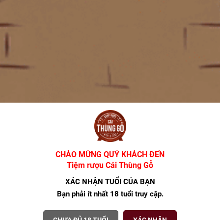
CHÀO MỪNG QUÝ KHÁCH ĐẾN
Tiệm rượu Cái Thùng Gỗ
XÁC NHẬN TUỔI CỦA BẠN
Bạn phải ít nhất 18 tuổi truy cập.