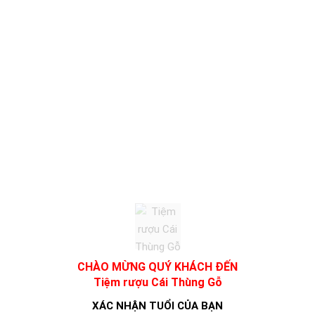
ROSE: Sự Kết Hợp Hoàn Hảo Giữa
Hương Vị và Sự Sang Trọng
Rượu Vang Nổ Ý PITARS COLORS ROSE
là một lựa chọn tuyệt vời
cho những ai yêu thích sự tươi mới và sang trọng trong từng ly
rượu. Được sản xuất tại Ý, đất nước nổi tiếng với nền văn hóa rượu
vang lâu đời, sản phẩm này mang đến một trải nghiệm hoàn toàn
khác biệt với hương vị tươi mát và lôi cuốn.
PITARS COLORS ROSE: Hương Vị Tươi Mới, Tinh
Tế
Rượu Vang Nổ Ý PITARS COLORS ROSE
mang đến một sự kết hợp
hoàn hảo giữa sự nhẹ nhàng và tươi mới của hương hoa quả và
một chút ngọt ngào của trái cây đỏ như dâu tây và mâm xôi. Màu
sắc hồng nhạt của rượu cùng với những bong bóng nhỏ li ti tạo nên
một vẻ đẹp vô cùng hấp dẫn, dễ dàng thu hút sự chú ý ngay từ cái
CHÀO MỪNG QUÝ KHÁCH ĐẾN
nhìn đầu tiên.
Tiệm rượu Cái Thùng Gỗ
Đặc Điểm Nổi Bật Của Rượu Vang Nổ PITARS
Xem thêm
XÁC NHẬN TUỔI CỦA BẠN
COLORS ROSE