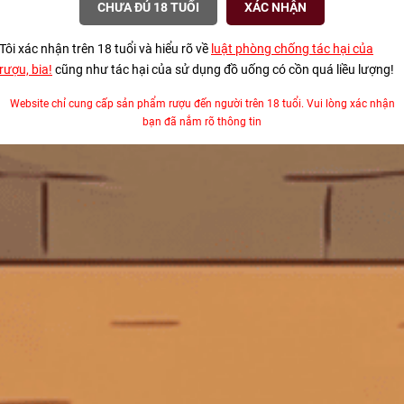
CHƯA ĐỦ 18 TUỔI
XÁC NHẬN
Tôi xác nhận trên 18 tuổi và hiểu rõ về
luật phòng chống tác hại của
Xem thêm
ngũ cốc
rượu, bia!
cũng như tác hại của sử dụng đồ uống có cồn quá liều lượng!
Website chỉ cung cấp sản phẩm rượu đến người trên 18 tuổi. Vui lòng xác nhận
bạn đã nắm rõ thông tin
Xem thêm
55 5BS, Scotland
ÀNG CHẤT LƯỢNG
GIAO HÀNG NHANH
hất lượng luôn được kiểm tra
Giao hàng toàn quốc v
ghiêm ngặt từ đầu vào
đãi đặc biệt