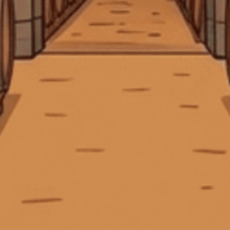
biệt!
CÔNG TY TNHH MTV CÁI THÙNG GỖ
Địa chỉ:
369 Hai Bà Trưng, P. Xuân Hòa, TP. Hồ Chí Minh
Điện thoại:
0903 50 47 45
Email:
tech.ctggroup@gmail.com
CHÍNH SÁCH
HƯỚNG DẪN
HỖ TRỢ THANH TOÁN