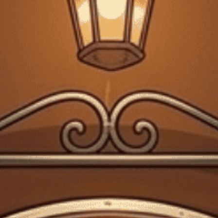
FREESHIP VẬN CHUYỂN KHI ĐẶT QUA WEBSITE
Trang chủ
Rượu vang
Rượu Vang Trắng Pháp BIB IGP
ARDECHE SAUVIGNON WHITE 5L G