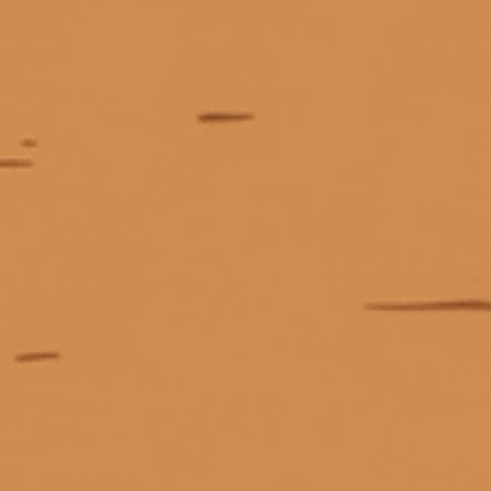
KẾT NỐI CHÚNG TÔI
Giấy phép kinh doanh số 0311223087 do Sở Kế hoạch và Đầu tư TP.
Hồ Chí Minh cấp ngày 07/10/2011.
Giấy phép kinh doanh bán lẻ rượu số 299/GP-PKT do Phòng Kinh tế
Quận 3 cấp ngày 17/12/2024.
© Bản quyền thuộc về
Tiệm rượu Cái Thùng Gỗ
Cung cấp bởi
Sapo