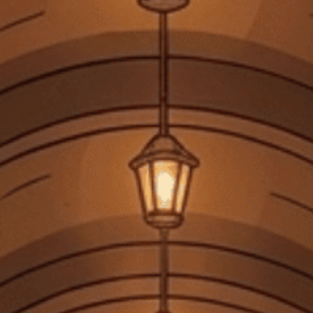
Tiệm rượu Cái Thùng Gỗ
Người Theo Dõi: 3.6k
Liên kết Facebook
Xem shop ngay
MÔ TẢ SẢN PHẨM
Rượu Vang BIB IGP Ardeche
Sauvignon White 5L - Lựa Chọn Tuyệt
Vời Cho Những Dịp Đặc Biệt
Rượu vang BIB IGP Ardeche Sauvignon White 5L
là một trong những
lựa chọn được yêu thích cho những tín đồ của rượu vang trắng. Với
dung tích lớn 5L, sản phẩm này không chỉ thích hợp cho các buổi tiệc
lớn mà còn là sự lựa chọn lý tưởng cho những dịp quây quần gia