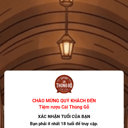
Giảm 25k phí vận chuyển cho đơn hàng trên 100k
Lưu mã
HSD: 31/12/2025
Tiệm rượu Cái Thùng Gỗ
Người Theo Dõi: 3.6k
Liên kết Facebook
Xem shop ngay
MÔ TẢ SẢN PHẨM
×
Nội dung sản phẩm đang cập nhật.
CHÀO MỪNG QUÝ KHÁCH ĐẾN
Tiệm rượu Cái Thùng Gỗ
XÁC NHẬN TUỔI CỦA BẠN
CÓ THỂ BẠN THÍCH
Bạn phải ít nhất 18 tuổi để truy cập.