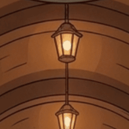
NHÀ SẢN XUẤT
LOẠI SẢN PHẨM
NỒNG ĐỘ
DINKELACKER
BIA
5%
XUẤT XỨ
THỂ TÍCH
ĐỨC
330 ML
1.392.000₫
LIÊN HỆ KHI CÓ HÀNG
Không dùng cho phụ nữ mang thai, người dưới 18 tuổi. Không
uống rượu trước và trong khi lái xe.
Chia sẻ
FREESHIP