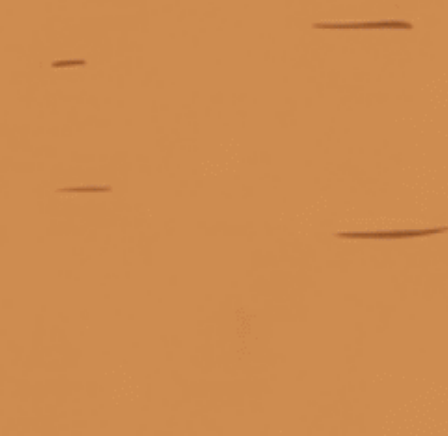
KẾT NỐI CHÚNG TÔI
Giấy phép kinh doanh số 0311223087 do Sở Kế hoạch và Đầu tư TP.
Hồ Chí Minh cấp ngày 07/10/2011.
Giấy phép kinh doanh bán lẻ rượu số 299/GP-PKT do Phòng Kinh tế
Quận 3 cấp ngày 17/12/2024.
Liên hệ khi có hàng
© Bản quyền thuộc về
Tiệm rượu Cái Thùng Gỗ
Nhắn tin
Cung cấp bởi
Sapo