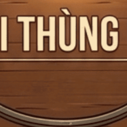
Mã giảm giá:
Ngày hết hạn:
Điều kiện:
Copy mã và nhập mã ở trang
THANH TOÁN
bạn nhé!
Bia Đức Dinkelacker Hopfenwunder
330ml – Thùng 24 chai G
Mã:
CTG000773
Tình trạng:
Hết hàng