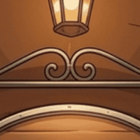
Giấy phép kinh doanh bán lẻ rượu số 299/GP-PKT do Phòng Kinh tế Quận 3
cấp ngày 17/12/2024
Trang chủ
Bia Đức
Bia Đức Dinkelacker Hopfenwunder
330ml – Thùng 24 chai G