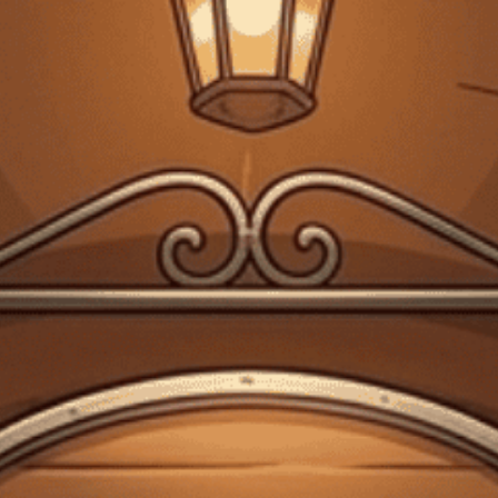
Giấy phép kinh doanh bán lẻ rượu số 299/GP-PKT do Phòng Kinh tế Quận 3
cấp ngày 17/12/2024
Trang chủ
RƯỢU MẠNH
Rượu Whisky Scotland Ballantine's
12YO Vuông 750ml S