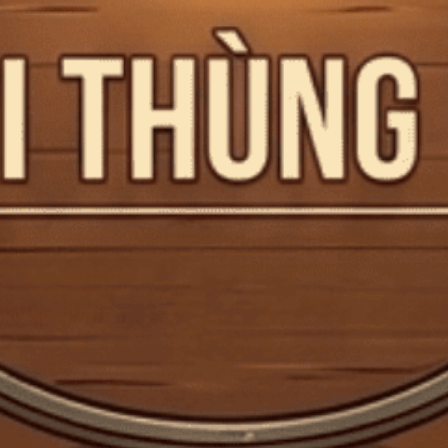
Mã giảm giá:
Ngày hết hạn:
Điều kiện:
Copy mã và nhập mã ở trang
THANH TOÁN
bạn nhé!
Rượu Whisky Scotland Ballantine's
12YO Vuông 750ml S
Mã:
CTG000688
Tình trạng:
Hết hàng