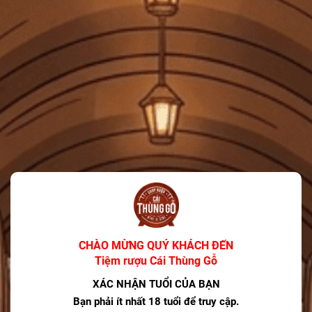
Giảm 25k phí vận chuyển cho đơn hàng trên 100k
Lưu mã
HSD: 31/12/2025
Tiệm rượu Cái Thùng Gỗ
Người Theo Dõi: 3.6k
Liên kết Facebook
Xem shop ngay
MÔ TẢ SẢN PHẨM
×
Nội dung sản phẩm đang cập nhật.
CHÀO MỪNG QUÝ KHÁCH ĐẾN
Tiệm rượu Cái Thùng Gỗ
XÁC NHẬN TUỔI CỦA BẠN
CÓ THỂ BẠN THÍCH
Bạn phải ít nhất 18 tuổi để truy cập.