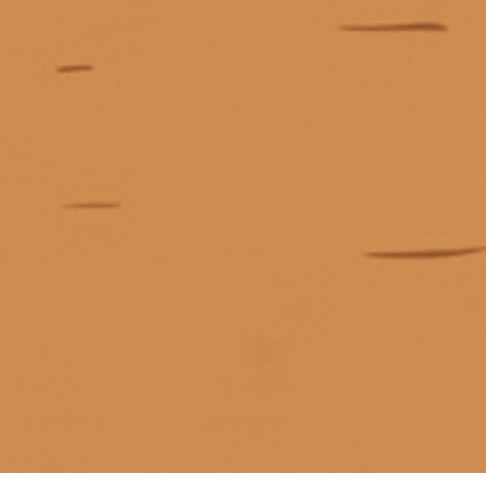
KẾT NỐI CHÚNG TÔI
Giấy phép kinh doanh số 0311223087 do Sở Kế hoạch và Đầu tư TP.
Hồ Chí Minh cấp ngày 07/10/2011.
Giấy phép kinh doanh bán lẻ rượu số 299/GP-PKT do Phòng Kinh tế
Quận 3 cấp ngày 17/12/2024.
Liên hệ khi có hàng
© Bản quyền thuộc về
Tiệm rượu Cái Thùng Gỗ
Nhắn tin
Cung cấp bởi
Sapo