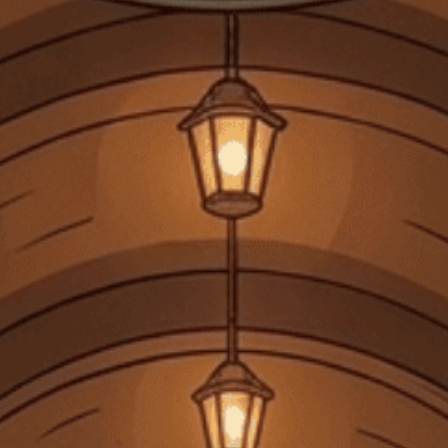
NHÀ SẢN XUẤT
LOẠI SẢN PHẨM
NỒNG ĐỘ
BALLANTINE'S
BLENDED WHISKY
40%
XUẤT XỨ
THỂ TÍCH
SCOTLAND
700 ML
685.000₫
LIÊN HỆ KHI CÓ HÀNG
Không dùng cho phụ nữ mang thai, người dưới 18 tuổi. Không
uống rượu trước và trong khi lái xe.
Chia sẻ
FREESHIP